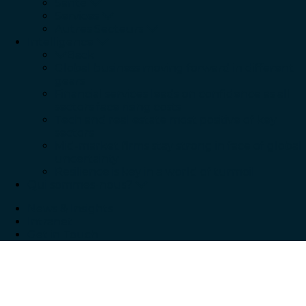
Santé
Services
Autres Secteurs
Intelligence
Back
Global business moving forward in different
gears
Financial services leads on confidence as all
sectors face rising costs
Tech and real estate most positive of key
sectors
Mid-market firms stay strong in face of global
uncertainty
Resilience is key in a world of turmoil
Qui sommes-nous?
News & Insights
Intranet
Get in Touch