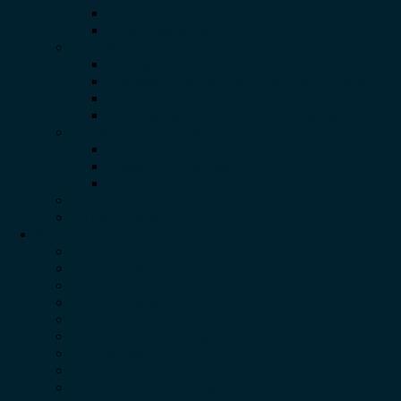
Audit Contractuel
Due Diligence
Conseil
Conseil Fiscal
Conseil Financier et Aide à la Décision
Conseil Juridique
Organisation et Contrôle interne
Expertice Comptable
Tenue
Gestion de la Paie
Reporting
Offshoring
Outsourcing
Secteurs d’activité
Back
Assurances
Associations
Automobiles
Energies
Immobilier, Hôtellerie et Construction
Industries
Médias et Communication
Négoce et Distribution