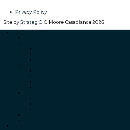
Privacy Policy
Site by
StrategiQ
© Moore Casablanca 2026
Services
Back
Audit
Audit Légal
Audit Contractuel
Due Diligence
Conseil
Conseil Fiscal
Conseil Financier et Aide à la Décision
Conseil Juridique
Organisation et Contrôle interne
Expertice Comptable
Tenue
Gestion de la Paie
Reporting
Offshoring
Outsourcing
Secteurs d’activité