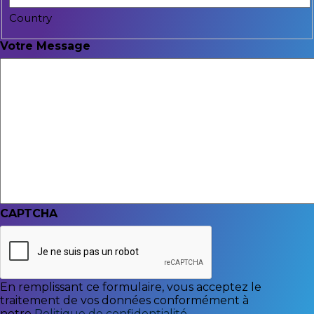
Country
Votre Message
CAPTCHA
En remplissant ce formulaire, vous acceptez le
traitement de vos données conformément à
notre
Politique de confidentialité
.