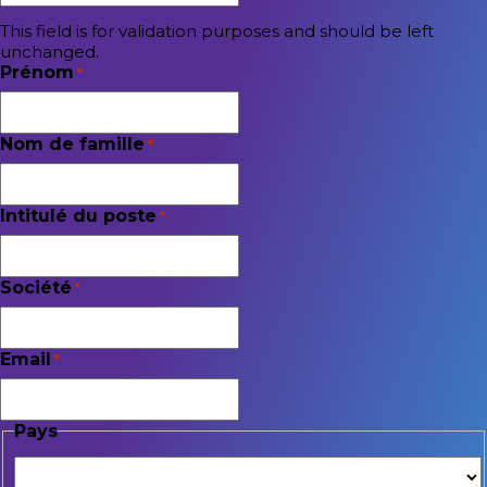
This field is for validation purposes and should be left
unchanged.
Prénom
*
Nom de famille
*
Intitulé du poste
*
Société
*
Email
*
Pays