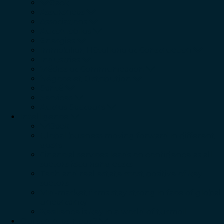
Back
Assurances
Associations
Automobiles
Energies
Immobilier, Hôtellerie et Construction
Industries
Médias et Communication
Négoce et Distribution
Santé
Services
Autres Secteurs
Intelligence
Back
Global business moving forward in different
gears
Financial services leads on confidence as all
sectors face rising costs
Tech and real estate most positive of key
sectors
Mid-market firms stay strong in face of global
uncertainty
Resilience is key in a world of turmoil
Qui sommes-nous?