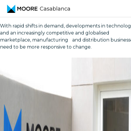
Skip to content
Casablanca
Qui sommes-nous?
With rapid shifts in demand, developments in technolo
and an increasingly competitive and globalised
marketplace, manufacturing and distribution business
need to be more responsive to change.