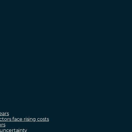
ears
ctors face rising costs
ors
 uncertainty