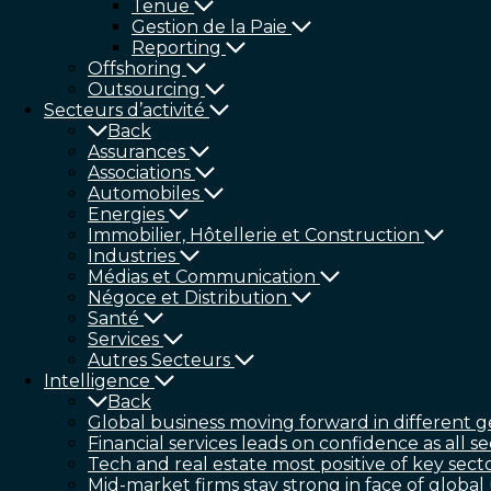
Tenue
Gestion de la Paie
Reporting
Offshoring
Outsourcing
Secteurs d’activité
Back
Assurances
Associations
Automobiles
Energies
Immobilier, Hôtellerie et Construction
Industries
Médias et Communication
Négoce et Distribution
Santé
Services
Autres Secteurs
Intelligence
Back
Global business moving forward in different g
Financial services leads on confidence as all se
Tech and real estate most positive of key sect
Mid-market firms stay strong in face of global