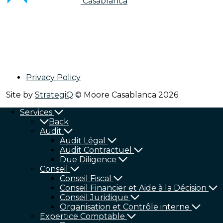
Casablanca
Privacy Policy
Site by
StrategiQ
© Moore Casablanca 2026
Services
Back
Audit
Audit Légal
Audit Contractuel
Due Diligence
Conseil
Conseil Fiscal
Conseil Financier et Aide à la Décision
Conseil Juridique
Organisation et Contrôle interne
Expertice Comptable